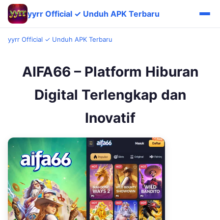
yyrr Official ✓ Unduh APK Terbaru
yyrr Official ✓ Unduh APK Terbaru
AIFA66 – Platform Hiburan
Digital Terlengkap dan
Inovatif