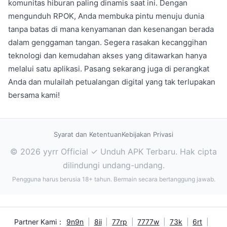
komunitas hiburan paling dinamis saat ini. Dengan
mengunduh RPOK, Anda membuka pintu menuju dunia
tanpa batas di mana kenyamanan dan kesenangan berada
dalam genggaman tangan. Segera rasakan kecanggihan
teknologi dan kemudahan akses yang ditawarkan hanya
melalui satu aplikasi. Pasang sekarang juga di perangkat
Anda dan mulailah petualangan digital yang tak terlupakan
bersama kami!
Syarat dan Ketentuan
Kebijakan Privasi
© 2026 yyrr Official ✓ Unduh APK Terbaru. Hak cipta
dilindungi undang-undang.
Pengguna harus berusia 18+ tahun. Bermain secara bertanggung jawab.
Partner Kami：
9n9n
|
8ii
|
77rp
|
7777w
|
73k
|
6rt
|