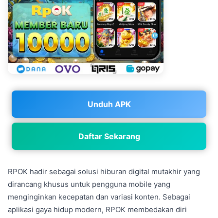
Unduh APK
Daftar Sekarang
RPOK hadir sebagai solusi hiburan digital mutakhir yang
dirancang khusus untuk pengguna mobile yang
menginginkan kecepatan dan variasi konten. Sebagai
aplikasi gaya hidup modern, RPOK membedakan diri