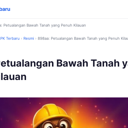
baru
a: Petualangan Bawah Tanah yang Penuh Kilauan
APK Terbaru
›
Resmi
›
898aa: Petualangan Bawah Tanah yang Penuh Kila
Petualangan Bawah Tanah 
ilauan