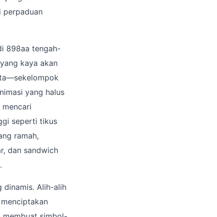
i perpaduan
di 898aa tengah-
 yang kaya akan
kita—sekelompok
nimasi yang halus
 mencari
i seperti tikus
ang ramah,
r, dan sandwich
.
 dinamis. Alih-alih
n menciptakan
 membuat simbol-