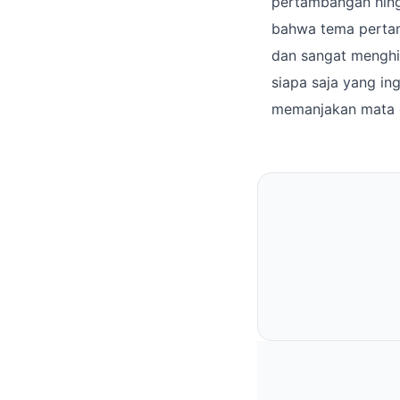
pertambangan hingg
bahwa tema pertam
dan sangat menghib
siapa saja yang in
memanjakan mata d