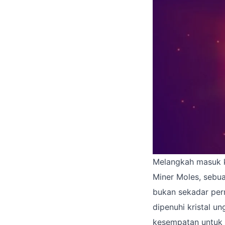
Melangkah masuk k
Miner Moles, sebu
bukan sekadar perm
dipenuhi kristal u
kesempatan untuk 