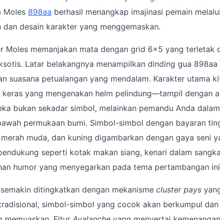
aa Moles
898aa
berhasil menangkap imajinasi pemain melalu
 dan desain karakter yang menggemaskan.
ner Moles memanjakan mata dengan grid 6×5 yang terletak 
ksotis. Latar belakangnya menampilkan dinding gua 898aa
kan suasana petualangan yang mendalam. Karakter utama 
ja keras yang mengenakan helm pelindung—tampil dengan a
reka bukan sekadar simbol, melainkan pemandu Anda dalam
bawah permukaan bumi. Simbol-simbol dengan bayaran tingg
u, merah muda, dan kuning digambarkan dengan gaya seni y
pendukung seperti kotak makan siang, kenari dalam sangka
han humor yang menyegarkan pada tema pertambangan ini
 semakin ditingkatkan dengan mekanisme
cluster pays
yang
tradisional, simbol-simbol yang cocok akan berkumpul da
ng memuaskan. Fitur
Avalanche
yang menyertai kemenangan