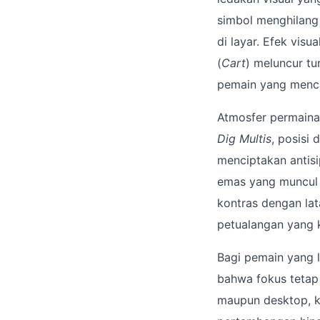
simbol menghilang 
di layar. Efek vis
(
Cart
) meluncur t
pemain yang menca
Atmosfer permainan
Dig Multis
, posisi
menciptakan antisi
emas yang muncul
kontras dengan lat
petualangan yang 
Bagi pemain yang l
bahwa fokus tetap 
maupun desktop, ku