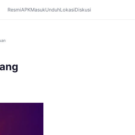
Resmi
APK
Masuk
Unduh
Lokasi
Diskusi
uan
yang