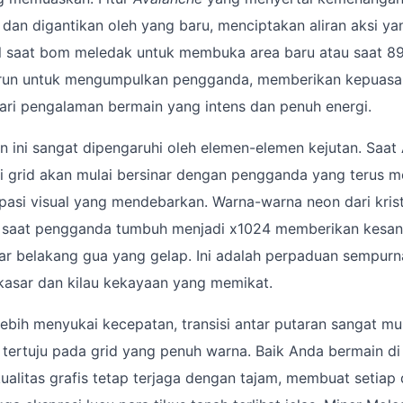
dan digantikan oleh yang baru, menciptakan aliran aksi y
ual saat bom meledak untuk membuka area baru atau saat 8
urun untuk mengumpulkan pengganda, memberikan kepuasan 
ri pengalaman bermain yang intens dan penuh energi.
 ini sangat dipengaruhi oleh elemen-elemen kejutan. Saat
 di grid akan mulai bersinar dengan pengganda yang terus m
pasi visual yang mendebarkan. Warna-warna neon dari krist
 saat pengganda tumbuh menjadi x1024 memberikan kesa
ar belakang gua yang gelap. Ini adalah perpaduan sempurn
kasar dan kilau kekayaan yang memikat.
ebih menyukai kecepatan, transisi antar putaran sangat m
tertuju pada grid yang penuh warna. Baik Anda bermain di 
alitas grafis tetap terjaga dengan tajam, membuat setiap de