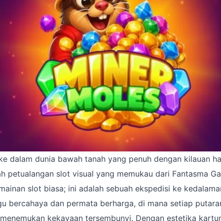
e dalam dunia bawah tanah yang penuh dengan kilauan ha
ah petualangan slot visual yang memukau dari Fantasma G
ainan slot biasa; ini adalah sebuah ekspedisi ke kedalam
ngu bercahaya dan permata berharga, di mana setiap putaran
menemukan kekayaan tersembunyi. Dengan estetika kartu