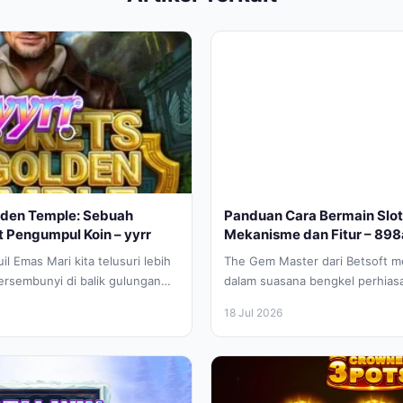
olden Temple: Sebuah
Panduan Cara Bermain Slot
t Pengumpul Koin – yyrr
Mekanisme dan Fitur – 89
l Emas Mari kita telusuri lebih
The Gem Master dari Betsoft 
ersembunyi di balik gulungan
dalam suasana bengkel perhia
en Temple',...
Permainan ini menggunakan for
18 Jul 2026