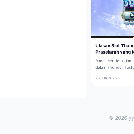
Ulasan Slot Thun
Prasejarah yang
Badai menderu dan
dalam Thunder Tusk,
membawa pemain ke 
23 Jun 2026
yang...
© 2026 yyr